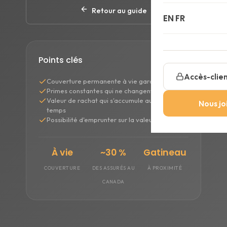
Retour au guide
Assurance 
Calculatric
Notre histoi
EN
FR
Notre équi
Points clés
Accès-clie
Couverture permanente à vie garantie
Primes constantes qui ne changent jamais
Valeur de rachat qui s'accumule au fil du
Nous jo
temps
Possibilité d'emprunter sur la valeur de rachat
À vie
~30 %
Gatineau
COUVERTURE
DES ASSURÉS AU
À PROXIMITÉ
CANADA