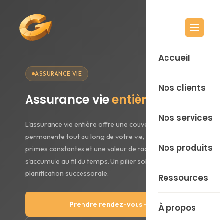
Accueil
ASSURANCE VIE
Nos clients
Assurance vie
entière
Entreprene
Nos services
L'assurance vie entière offre une couverture
permanente tout au long de votre vie, avec des
Professionn
Personnel
Nos produits
primes constantes et une valeur de rachat qui
s'accumule au fil du temps. Un pilier solide pour la
Pré-retrait
planification successorale.
Corporatif
Placements
Ressources
Retraités
Philanthrop
Assurances
Prendre rendez-vous
Actualités
À propos