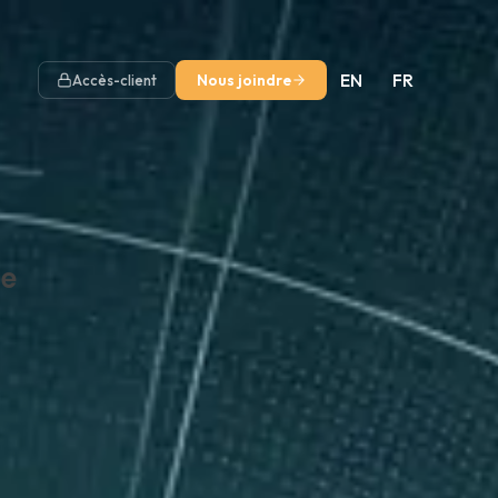
EN
FR
Nous joindre
Accès-client
ie