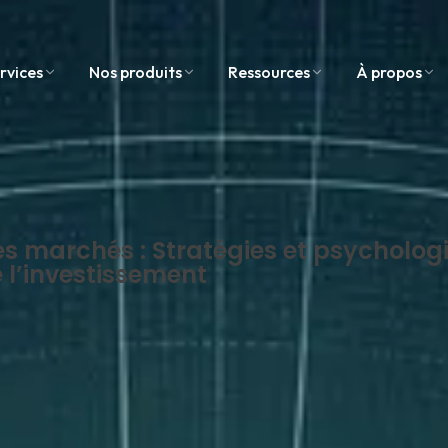
rvices
Nos produits
Ressources
À propos
 des marchés : Stratégies et psycholog
 l’investissement